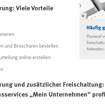
rung: Viele Vorteile
©
Häufig g
nnieren
Passwort v
Freischaltc
n und Broschüren bestellen
Antworten
rteilung online erstellen
en
erung und zusätzlicher Freischaltung
­services „Mein Unternehmen“ profi